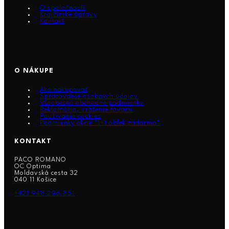
O spoločnosti
Krajčírske úpravy
Kontakt
O NÁKUPE
Ako nakupovať
Spracovanie osobných údajov
Všeobecné obchodné podmienky
Reklamácia, vrátenie tovaru
Používanie cookies
Podmienky akcie "1+1 oblek zadarmo"
KONTAKT
PACO ROMANO
OC Optima
Moldavská cesta 32
040 11 Košice
+421 948 296 851