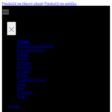
Preskočiť na hlavný obsah
Preskočiť na pätičku
Obleky
Darčekové poukážky
Darčekové sety
Kabáty
Košele
Kravaty
Motýliky
Opasky
Roláky
Svadobné vesty
Saká
Šály
Topánky
Traky
Kontakt