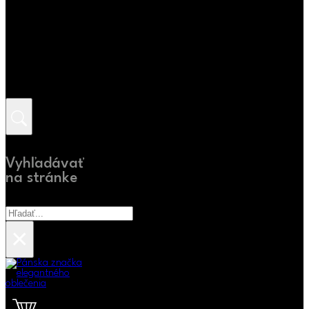
Vyhľadávať
na stránke
Hľadať
×