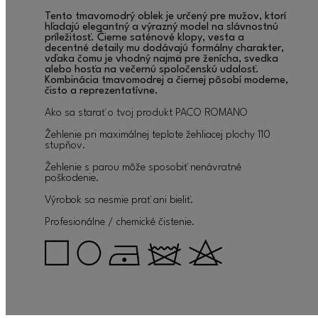
Tento tmavomodrý oblek je určený pre mužov, ktorí
hľadajú elegantný a výrazný model na slávnostnú
príležitosť. Čierne saténové klopy, vesta a
decentné detaily mu dodávajú formálny charakter,
vďaka čomu je vhodný najmä pre ženícha, svedka
alebo hosťa na večernú spoločenskú udalosť.
Kombinácia tmavomodrej a čiernej pôsobí moderne,
čisto a reprezentatívne.
Ako sa starať o tvoj produkt PACO ROMANO
Žehlenie pri maximálnej teplote žehliacej plochy 110
stupňov.
Žehlenie s parou môže sposobiť nenávratné
poškodenie.
Výrobok sa nesmie prať ani bieliť.
Profesionálne / chemické čistenie.