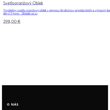
Svetlooranžový Oblek
Trojdielny svetlo oranžový oblek s jemnou štruktúrou prináša teplý a výrazn
akryl 3 lycra Skladá sa z:
398,00
€
O NÁS