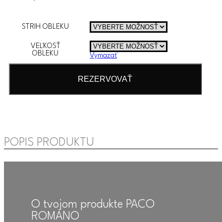
STRIH OBLEKU
VEĽKOSŤ
OBLEKU
Vymazať
množstvo
Tmavomodrý
REZERVOVAŤ
smoking
POPIS PRODUKTU
O tvojom produkte PACO
ROMANO