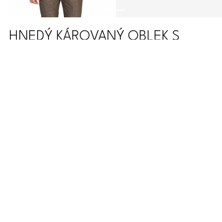
HNEDÝ KÁROVANÝ OBLEK S
MODRÝM DETAILOM
Kombinovaný 3-dielny oblek s hnedým károvaným sakom, hnedou
vestou a nohavicami. Modré línie v káre ladia s doplnkami a
dodávajú obleku výraznejší vzhľad.
Zloženie:
80% vlna, 10% viskoza 7% akryl 3 lycra
Skladá sa z: