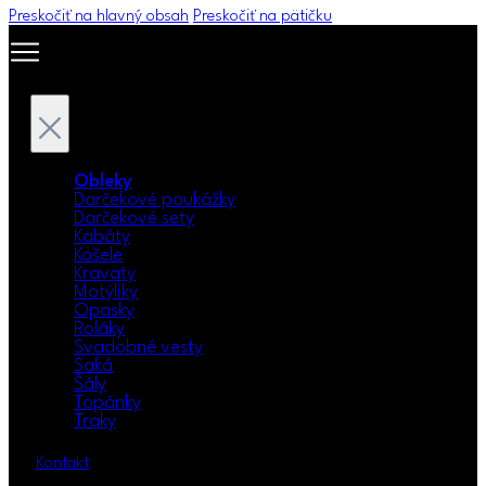
Preskočiť na hlavný obsah
Preskočiť na pätičku
Obleky
Darčekové poukážky
Darčekové sety
Kabáty
Košele
Kravaty
Motýliky
Opasky
Roláky
Svadobné vesty
Saká
Šály
Topánky
Traky
Kontakt