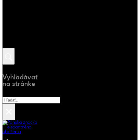
Vyhľadávať
na stránke
Hľadať
×