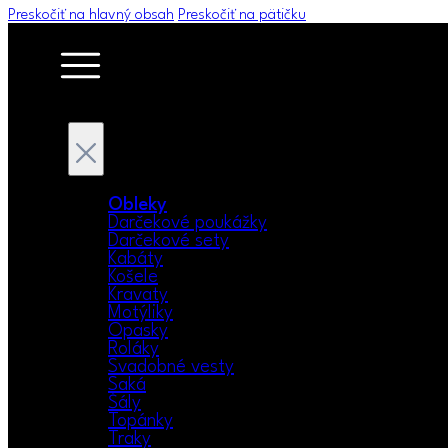
Preskočiť na hlavný obsah
Preskočiť na pätičku
Obleky
Darčekové poukážky
Darčekové sety
Kabáty
Košele
Kravaty
Motýliky
Opasky
Roláky
Svadobné vesty
Saká
Šály
Topánky
Traky